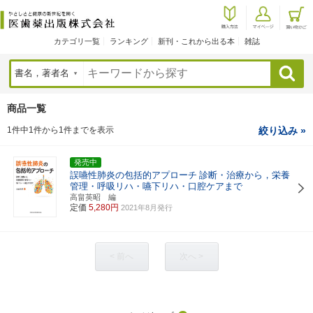
カテゴリ一覧
ランキング
新刊・これから出る本
雑誌
検索
商品一覧
1件中1件から1件までを表示
絞り込み »
発売中
誤嚥性肺炎の包括的アプローチ
診断・治療から，栄養
管理・呼吸リハ・嚥下リハ・口腔ケアまで
高畠英昭 編
定価
5,280円
2021年8月発行
< 前へ
次へ >