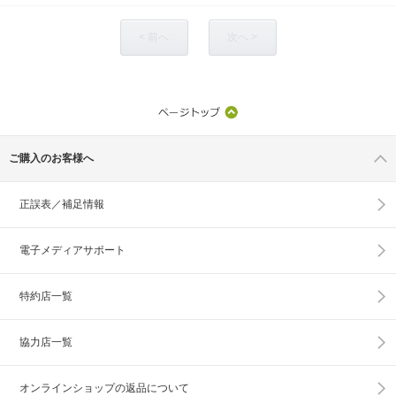
< 前へ
次へ >
ご購入のお客様へ
正誤表／補足情報
電子メディアサポート
特約店一覧
協力店一覧
オンラインショップの
返品について