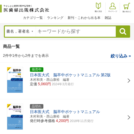
カテゴリ一覧
ランキング
新刊・これから出る本
雑誌
検索
商品一覧
2件中1件から2件までを表示
絞り込み »
発売中
日本医大式 脳卒中ポケットマニュアル
第2版
木村和美・西山康裕 編著
定価
5,060円
2024年3月発行
品切れ
日本医大式 脳卒中ポケットマニュアル
木村和美・西山康裕 編著
発行時参考価格
4,200円
2018年11月発行