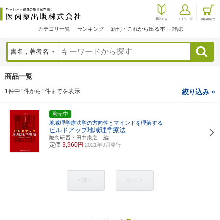
カテゴリ一覧
ランキング
新刊・これから出る本
雑誌
検索
商品一覧
1件中1件から1件までを表示
絞り込み »
発売中
地域理学療法学の方向性とマインドを理解する
ビルドアップ地域理学療法
隆島研吾・田中康之 編
定価
3,960円
2021年9月発行
< 前へ
次へ >