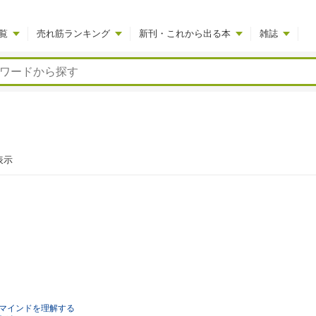
覧
売れ筋ランキング
新刊・これから出る本
雑誌
表示
マインドを理解する