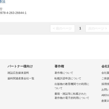
療法
発行
8-4-263-26644-1
< 前のページ
1
次のページ >
パートナー様向け
著作権
会社
雑誌広告媒体資料
著作権について
会社
歯科関連産業会社一覧
転載許諾申請について
ご挨
出版物の教育機関での利用に
採用
ついて
お問
書籍・雑誌等に転載された
ABOU
著作物の電子的利用について
創業1