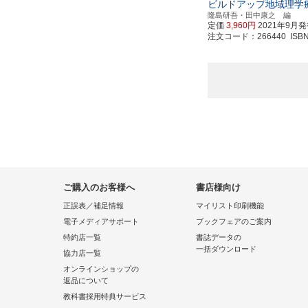
ビルドアップ地域理学
隆島研吾・田中康之 編
定価
3,960円
2021年9月
注文コード：266440 ISBN97
ご購入のお客様へ
書店様向け
正誤表／補足情報
マイリスト印刷機能
電子メディアサポート
ブックフェアのご案内
特約店一覧
書誌データの
一括ダウンロード
協力店一覧
オンラインショップの
返品について
教科書採用特典サービス