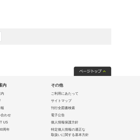
案内
その他
案内
ご利用にあたって
拶
サイトマップ
情報
刊行全図書検索
い合わせ
電子公告
T US
個人情報保護方針
00周年
特定個人情報の適正な
取扱いに関する基本方針