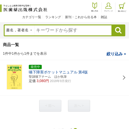
カテゴリ一覧
ランキング
新刊・これから出る本
雑誌
検索
商品一覧
1件中1件から1件までを表示
絞り込み »
発売中
嚥下障害ポケットマニュアル
第4版
聖隷嚥下チーム ほか執筆
定価
3,080円
2018年9月発行
< 前へ
次へ >