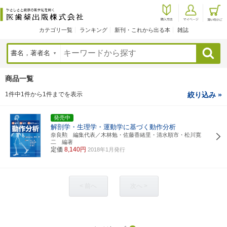
カテゴリ一覧
ランキング
新刊・これから出る本
雑誌
検索
商品一覧
1件中1件から1件までを表示
絞り込み »
発売中
解剖学・生理学・運動学に基づく動作分析
奈良勲 編集代表／木林勉・佐藤香緒里・清水順市・松川寛
二 編著
定価
8,140円
2018年1月発行
< 前へ
次へ >