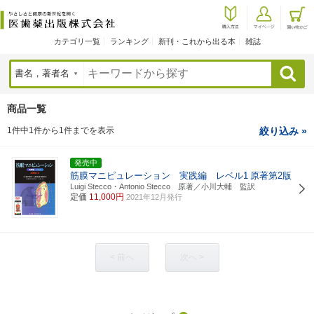
カテゴリ一覧
ランキング
新刊・これから出る本
雑誌
検索
商品一覧
1件中1件から1件までを表示
絞り込み »
発売中
筋膜マニピュレーション 実践編 レベル1
原著第2版
Luigi Stecco・Antonio Stecco 原著／小川大輔 監訳
定価
11,000円
2021年12月発行
< 前へ
次へ >