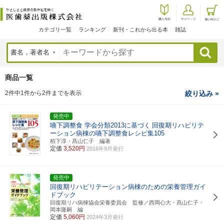
カテゴリ一覧
ランキング
新刊・これから出る本
雑誌
検索
商品一覧
2件中1件から2件までを表示
絞り込み »
発売中
嚥下調整食 学会分類2013に基づく
回復期リハビリテ
ーション病棟の嚥下調整食レシピ集105
栢下淳・髙山仁子 編著
定価
3,520円
2016年9月発行
発売中
回復期リハビリテーション病棟のための栄養管理ガイ
ドブック
回復期リハ病棟協会栄養委員会 監修／西岡心大・髙山仁子・
岡本隆嗣 編
定価
5,060円
2024年3月発行