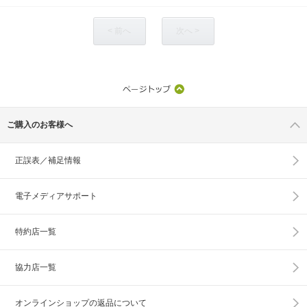
< 前へ
次へ >
ご購入のお客様へ
正誤表／補足情報
電子メディアサポート
特約店一覧
協力店一覧
オンラインショップの
返品について