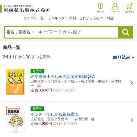
カテゴリ一覧
ランキング
新刊・これから出る本
雑誌
検索
商品一覧
3件中1件から3件までを表示
絞り込み »
発売中
理学療法士のための足病変知識Q&A
田中里佳・寺門厚彦・岩下航大・梅澤慎吾・榊聡子・松本純
一 編
定価
3,630円
2022年3月発行
発売中
イラストでわかる義肢療法
上杉雅之 監修／長倉裕二・岩瀬弘明 編
定価
4,950円
2021年10月発行