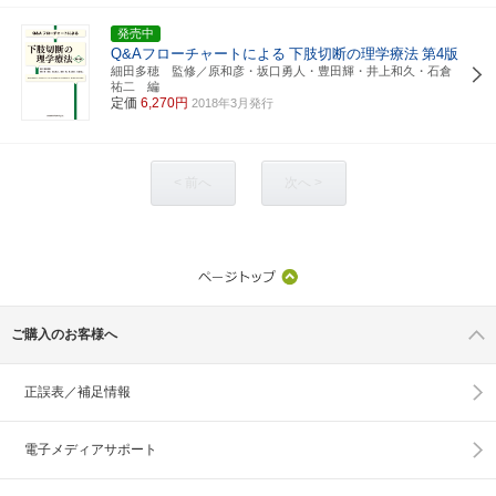
発売中
Q&Aフローチャートによる
下肢切断の理学療法
第4版
細田多穂 監修／原和彦・坂口勇人・豊田輝・井上和久・石倉
祐二 編
定価
6,270円
2018年3月発行
< 前へ
次へ >
ご購入のお客様へ
正誤表／補足情報
電子メディアサポート