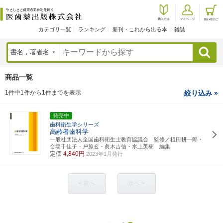
カテゴリ一覧
ランキング
新刊・これから出る本
雑誌
検索
商品一覧
1件中1件から1件までを表示
絞り込み »
発売中
歯科衛生学シリーズ
高齢者歯科学
一般社団法人全国歯科衛生士教育協議会 監修／植田耕一郎・
合場千佳子・戸原玄・眞木吉信・水上美樹 編集
定価
4,840円
2023年1月発行
< 前へ
次へ >