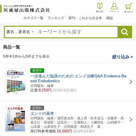
カテゴリ一覧
ランキング
新刊・これから出る本
雑誌
検索
商品一覧
5件中1件から5件までを表示
絞り込み »
発売中
一歩進んだ臨床のための
エンド治療Q&A
Evidence Ba
sed Endodontics
吉岡隆知 編著
定価
8,250円
2016年10月発行
品切れ
エンドの基本
吉岡隆知 編著／浦羽真太郎・坂上斉・鈴木規元・須藤享・高
林正行・馬場聖・辺見浩一・古畑和人・八幡祥生・山内隆守・
山本寛・山本弥生子・吉岡俊彦・和達礼子 著
発行時参考価格
16,000円
2019年3月発行