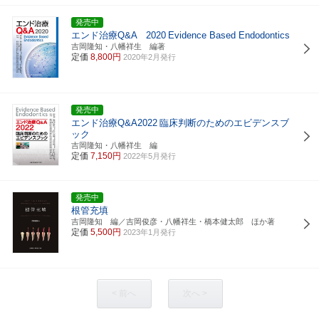
発売中
エンド治療Q&A 2020
Evidence Based Endodontics
吉岡隆知・八幡祥生 編著
定価
8,800円
2020年2月発行
発売中
エンド治療Q&A2022
臨床判断のためのエビデンスブ
ック
吉岡隆知・八幡祥生 編
定価
7,150円
2022年5月発行
発売中
根管充填
吉岡隆知 編／吉岡俊彦・八幡祥生・橋本健太郎 ほか著
定価
5,500円
2023年1月発行
< 前へ
次へ >