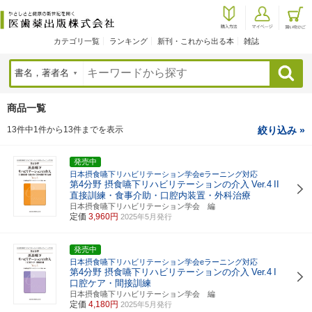
カテゴリ一覧
ランキング
新刊・これから出る本
雑誌
検索
商品一覧
13件中1件から13件までを表示
絞り込み »
発売中
日本摂食嚥下リハビリテーション学会eラーニング対応
第4分野 摂食嚥下リハビリテーションの介入
Ver.4
II
直接訓練・食事介助・口腔内装置・外科治療
日本摂食嚥下リハビリテーション学会 編
定価
3,960円
2025年5月発行
発売中
日本摂食嚥下リハビリテーション学会eラーニング対応
第4分野 摂食嚥下リハビリテーションの介入
Ver.4
I
口腔ケア・間接訓練
日本摂食嚥下リハビリテーション学会 編
定価
4,180円
2025年5月発行