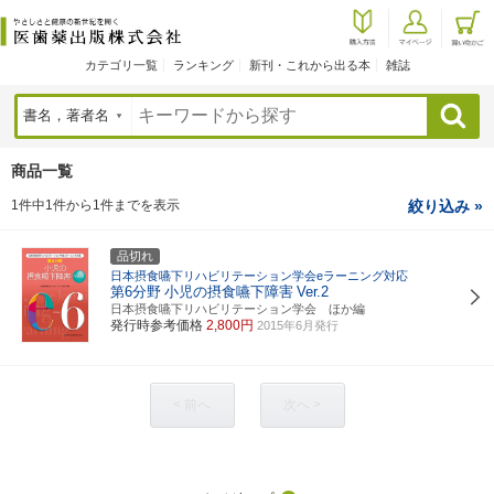
カテゴリ一覧
ランキング
新刊・これから出る本
雑誌
検索
商品一覧
1件中1件から1件までを表示
絞り込み »
品切れ
日本摂食嚥下リハビリテーション学会eラーニング対応
第6分野
小児の摂食嚥下障害
Ver.2
日本摂食嚥下リハビリテーション学会 ほか編
発行時参考価格
2,800円
2015年6月発行
< 前へ
次へ >