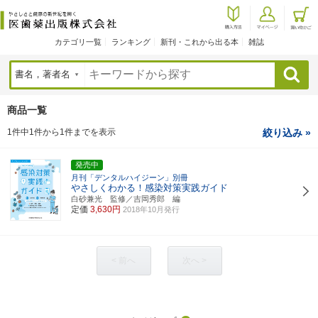
カテゴリ一覧
ランキング
新刊・これから出る本
雑誌
検索
商品一覧
1件中1件から1件までを表示
絞り込み »
発売中
月刊「デンタルハイジーン」別冊
やさしくわかる！感染対策実践ガイド
白砂兼光 監修／吉岡秀郎 編
定価
3,630円
2018年10月発行
< 前へ
次へ >