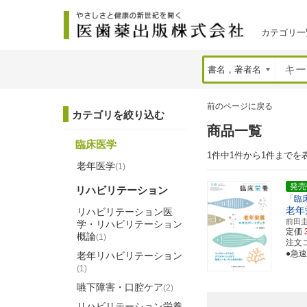
カテゴリ一
前のページに戻る
カテゴリを絞り込む
商品一覧
臨床医学
1件中1件から1件までを
老年医学
(1)
発売
リハビリテーション
「臨
老年
リハビリテーション医
前田
学・リハビリテーション
定価
概論
(1)
注文コ
●急
老年リハビリテーション
(1)
嚥下障害・口腔ケア
(2)
リハビリテーション栄養