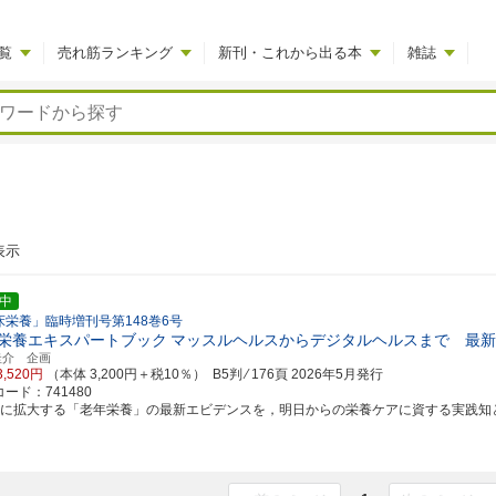
覧
売れ筋ランキング
新刊・これから出る本
雑誌
表示
中
床栄養」臨時増刊号第148巻6号
栄養エキスパートブック
マッスルヘルスからデジタルヘルスまで 最新
圭介 企画
3,520円
（本体 3,200円＋税10％） B5判 ⁄ 176頁
2026年5月発行
ード：741480
速に拡大する「老年栄養」の最新エビデンスを，明日からの栄養ケアに資する実践知