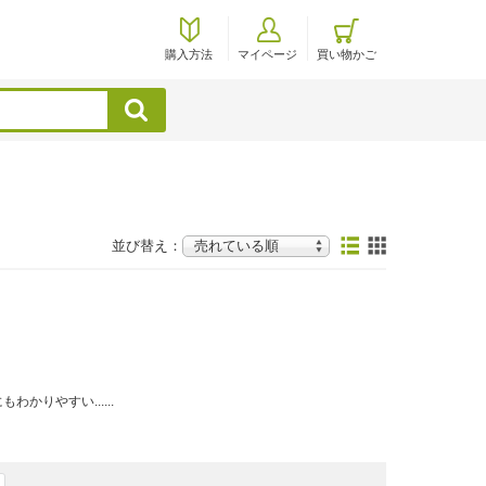
購入方法
マイページ
買い物かご
検索
並び替え：
かりやすい......