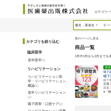
カテゴリ一
前のページに戻る
カテゴリを絞り込む
商品一覧
臨床医学
1件中1件から1件までを
老年医学
(1)
発売
リハビリテーション
嚥下
嚥下
リハビリテーション医
栢下
学・リハビリテーション
定価
概論
(1)
注文コー
●「
老年リハビリテーション
(1)
嚥下障害・口腔ケア
(2)
リハビリテーション栄養