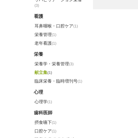
(3)
看護
耳鼻咽喉・口腔ケア
(1)
栄養管理
(1)
老年看護
(1)
栄養
栄養学・栄養管理
(3)
献立集
(1)
臨床栄養・臨時増刊号
(1)
心理
心理学
(1)
歯科医師
摂食嚥下
(1)
口腔ケア
(1)