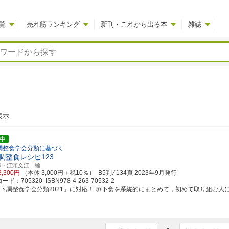
覧
売れ筋ランキング
新刊・これから出る本
雑誌
表示
中
調整食学会分類に基づく
調整食レシピ123
淳・江頭文江 編
3,300円
（本体 3,000円＋税10％） B5判 ⁄ 134頁
2023年9月発行
ド：705320 ISBN978-4-263-70532-2
嚥下調整食学会分類2021」に対応！ 嚥下食を系統的にまとめて，初めて取り組む人にもわ