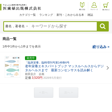
カテゴリ一覧
ランキング
新刊・これから出る本
雑誌
検索
商品一覧
1件中1件から1件までを表示
絞り込み »
発売中
「臨床栄養」臨時増刊号第148巻6号
老年栄養エキスパートブック
マッスルヘルスからデジ
タルヘルスまで 最新コンセンサスを読み解く
前田圭介 企画
定価
3,520円
2026年5月発行
< 前へ
次へ >