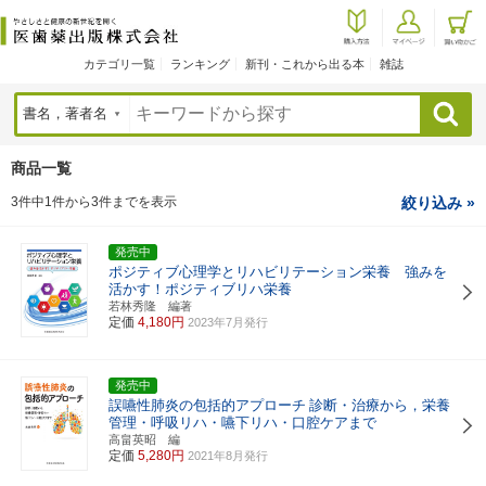
カテゴリ一覧
ランキング
新刊・これから出る本
雑誌
検索
商品一覧
3件中1件から3件までを表示
絞り込み »
発売中
ポジティブ心理学とリハビリテーション栄養 強みを
活かす！ポジティブリハ栄養
若林秀隆 編著
定価
4,180円
2023年7月発行
発売中
誤嚥性肺炎の包括的アプローチ
診断・治療から，栄養
管理・呼吸リハ・嚥下リハ・口腔ケアまで
高畠英昭 編
定価
5,280円
2021年8月発行