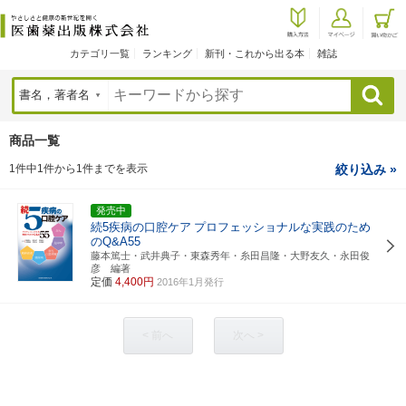
カテゴリ一覧
ランキング
新刊・これから出る本
雑誌
検索
商品一覧
1件中1件から1件までを表示
絞り込み »
発売中
続5疾病の口腔ケア
プロフェッショナルな実践のため
のQ&A55
藤本篤士・武井典子・東森秀年・糸田昌隆・大野友久・永田俊
彦 編著
定価
4,400円
2016年1月発行
< 前へ
次へ >