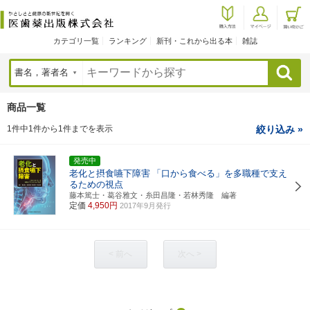
カテゴリ一覧
ランキング
新刊・これから出る本
雑誌
検索
商品一覧
1件中1件から1件までを表示
絞り込み »
発売中
老化と摂食嚥下障害
「口から食べる」を多職種で支え
るための視点
藤本篤士・葛谷雅文・糸田昌隆・若林秀隆 編著
定価
4,950円
2017年9月発行
< 前へ
次へ >