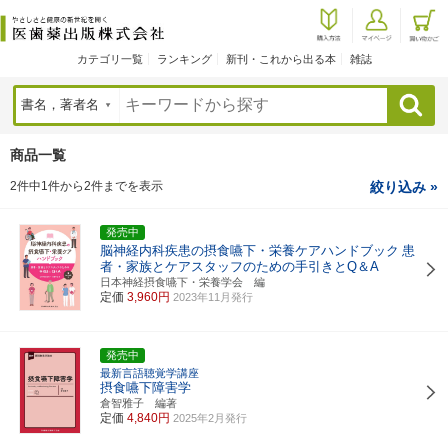
カテゴリ一覧
ランキング
新刊・これから出る本
雑誌
検索
商品一覧
2件中1件から2件までを表示
絞り込み »
発売中
脳神経内科疾患の摂食嚥下・栄養ケアハンドブック
患
者・家族とケアスタッフのための手引きとQ＆A
日本神経摂食嚥下・栄養学会 編
定価
3,960円
2023年11月発行
発売中
最新言語聴覚学講座
摂食嚥下障害学
倉智雅子 編著
定価
4,840円
2025年2月発行