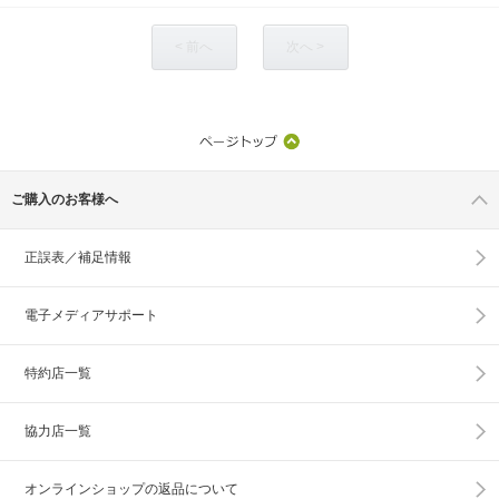
< 前へ
次へ >
ご購入のお客様へ
正誤表／補足情報
電子メディアサポート
特約店一覧
協力店一覧
オンラインショップの
返品について