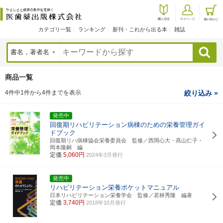
カテゴリ一覧
ランキング
新刊・これから出る本
雑誌
検索
商品一覧
4件中1件から4件までを表示
絞り込み »
発売中
回復期リハビリテーション病棟のための栄養管理ガイ
ドブック
回復期リハ病棟協会栄養委員会 監修／西岡心大・髙山仁子・
岡本隆嗣 編
定価
5,060円
2024年3月発行
発売中
リハビリテーション栄養ポケットマニュアル
日本リハビリテーション栄養学会 監修／若林秀隆 編著
定価
3,740円
2018年10月発行