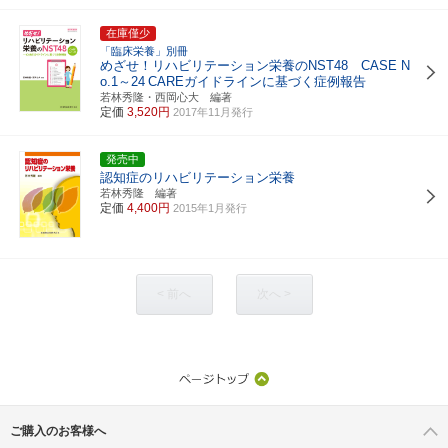
在庫僅少
「臨床栄養」別冊
めざせ！リハビリテーション栄養のNST48 CASE N
o.1～24
CAREガイドラインに基づく症例報告
若林秀隆・西岡心大 編著
定価
3,520円
2017年11月発行
発売中
認知症のリハビリテーション栄養
若林秀隆 編著
定価
4,400円
2015年1月発行
< 前へ
次へ >
ご購入のお客様へ