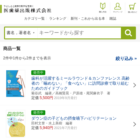
カテゴリ一覧
ランキング
新刊・これから出る本
雑誌
検索
商品一覧
2件中1件から2件までを表示
絞り込み »
発売中
歯科が活躍するミールラウンド＆カンファレンス
高齢
者の「噛めない」「食べない」に訪問診療で取り組む
ためのガイドブック
菊谷武 編著／高橋賢晃・戸原雄・尾関麻衣子 著
定価
5,500円
2019年9月発行
発売中
ダウン症の子どもの摂食嚥下ハビリテーション
田村文誉・水上美樹 編著
定価
5,940円
2021年7月発行