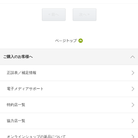
< 前へ
次へ >
ご購入のお客様へ
正誤表／補足情報
電子メディアサポート
特約店一覧
協力店一覧
オンラインショップの
返品について