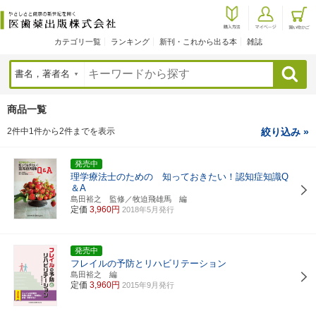
カテゴリ一覧
ランキング
新刊・これから出る本
雑誌
検索
商品一覧
2件中1件から2件までを表示
絞り込み »
発売中
理学療法士のための 知っておきたい！認知症知識Q
＆A
島田裕之 監修／牧迫飛雄馬 編
定価
3,960円
2018年5月発行
発売中
フレイルの予防とリハビリテーション
島田裕之 編
定価
3,960円
2015年9月発行