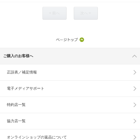
< 前へ
次へ >
ご購入のお客様へ
正誤表／補足情報
電子メディアサポート
特約店一覧
協力店一覧
オンラインショップの
返品について