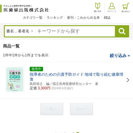
カテゴリ一覧
ランキング
新刊・これから出る本
雑誌
検索
商品一覧
1件中1件から1件までを表示
絞り込み »
発売中
指導者のための介護予防ガイド
地域で取り組む健康増
進
島田裕之 編／国立長寿医療研究センター 著
定価
3,300円
2024年4月発行
< 前へ
次へ >