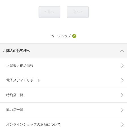
< 前へ
次へ >
ご購入のお客様へ
正誤表／補足情報
電子メディアサポート
特約店一覧
協力店一覧
オンラインショップの
返品について