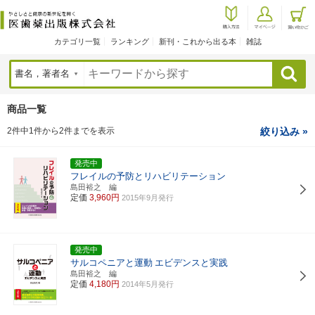
カテゴリ一覧
ランキング
新刊・これから出る本
雑誌
検索
商品一覧
2件中1件から2件までを表示
絞り込み »
発売中
フレイルの予防とリハビリテーション
島田裕之 編
定価
3,960円
2015年9月発行
発売中
サルコペニアと運動
エビデンスと実践
島田裕之 編
定価
4,180円
2014年5月発行