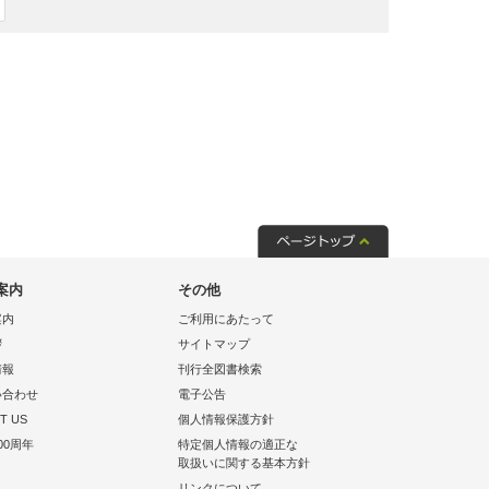
案内
その他
案内
ご利用にあたって
拶
サイトマップ
情報
刊行全図書検索
い合わせ
電子公告
T US
個人情報保護方針
00周年
特定個人情報の適正な
取扱いに関する基本方針
リンクについて