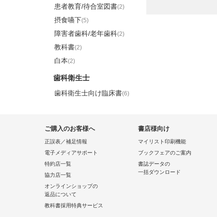
患者教育/待合室図書
(2)
摂食嚥下
(5)
障害者歯科/老年歯科
(2)
教科書
(2)
白本
(2)
歯科衛生士
歯科衛生士向け臨床書
(6)
ご購入のお客様へ
書店様向け
正誤表／補足情報
マイリスト印刷機能
電子メディアサポート
ブックフェアのご案内
特約店一覧
書誌データの
一括ダウンロード
協力店一覧
オンラインショップの
返品について
教科書採用特典サービス