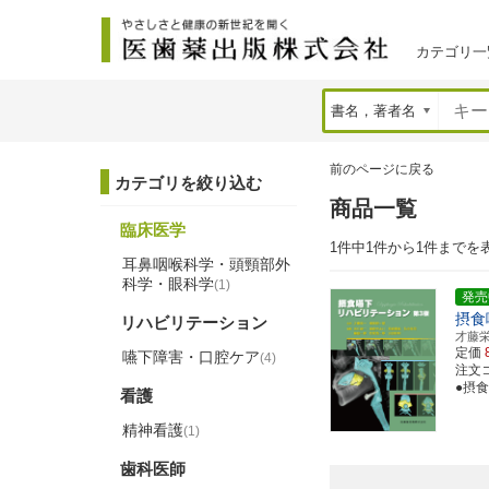
カテゴリ一
前のページに戻る
カテゴリを絞り込む
商品一覧
臨床医学
1件中1件から1件までを
耳鼻咽喉科学・頭頸部外
科学・眼科学
(1)
発売
摂食
リハビリテーション
才藤
定価
嚥下障害・口腔ケア
(4)
注文コー
●摂
看護
精神看護
(1)
歯科医師