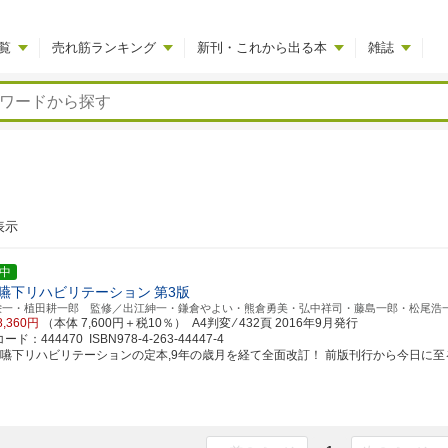
覧
売れ筋ランキング
新刊・これから出る本
雑誌
表示
中
嚥下リハビリテーション
第3版
栄一・植田耕一郎 監修／出江紳一・鎌倉やよい・熊倉勇美・弘中祥司・藤島一郎・松尾浩
8,360円
（本体 7,600円＋税10％） A4判変 ⁄ 432頁
2016年9月発行
ド：444470 ISBN978-4-263-44447-4
食嚥下リハビリテーションの定本,9年の歳月を経て全面改訂！ 前版刊行から今日に至るまで