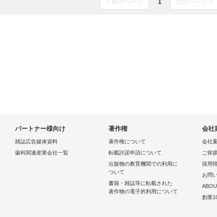
< 前のページ
1
次のページ >
パートナー様向け
著作権
会社
雑誌広告媒体資料
著作権について
会社
歯科関連産業会社一覧
転載許諾申請について
ご挨
出版物の教育機関での利用に
採用
ついて
お問
書籍・雑誌等に転載された
ABOU
著作物の電子的利用について
創業1