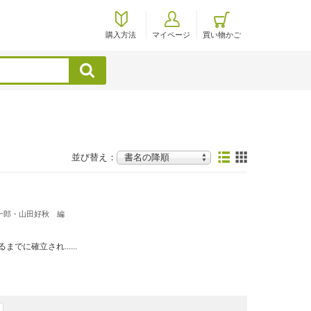
購入方法
マイページ
買い物かご
検索
並び替え：
一郎・山田好秋 編
に確立され......