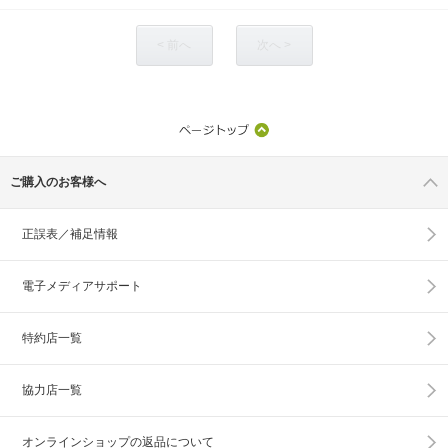
< 前へ
次へ >
ご購入のお客様へ
正誤表／補足情報
電子メディアサポート
特約店一覧
協力店一覧
オンラインショップの
返品について