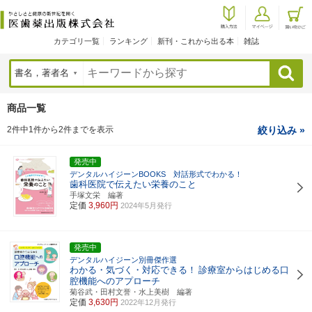
カテゴリ一覧
ランキング
新刊・これから出る本
雑誌
検索
商品一覧
2件中1件から2件までを表示
絞り込み »
発売中
デンタルハイジーンBOOKS 対話形式でわかる！
歯科医院で伝えたい栄養のこと
手塚文栄 編著
定価
3,960円
2024年5月発行
発売中
デンタルハイジーン別冊傑作選
わかる・気づく・対応できる！
診療室からはじめる口
腔機能へのアプローチ
菊谷武・田村文誉・水上美樹 編著
定価
3,630円
2022年12月発行