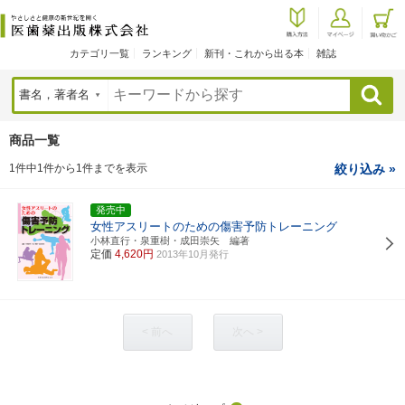
カテゴリ一覧
ランキング
新刊・これから出る本
雑誌
検索
商品一覧
1件中1件から1件までを表示
絞り込み »
発売中
女性アスリートのための傷害予防トレーニング
小林直行・泉重樹・成田崇矢 編著
定価
4,620円
2013年10月発行
< 前へ
次へ >