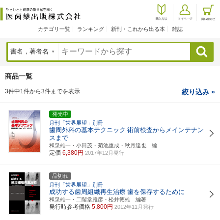
カテゴリ一覧
ランキング
新刊・これから出る本
雑誌
検索
商品一覧
3件中1件から3件までを表示
絞り込み »
発売中
月刊「歯界展望」別冊
歯周外科の基本テクニック
術前検査からメインテナン
スまで
和泉雄一・小田茂・菊池重成・秋月達也 編
定価
6,380円
2017年12月発行
品切れ
月刊「歯界展望」別冊
成功する歯周組織再生治療
歯を保存するために
和泉雄一・二階堂雅彦・松井徳雄 編著
発行時参考価格
5,800円
2012年11月発行