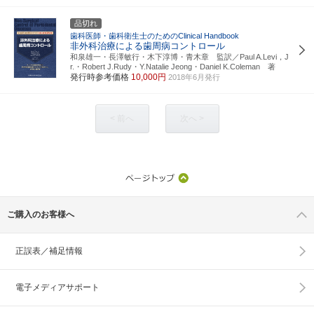
品切れ
歯科医師・歯科衛生士のためのClinical Handbook
非外科治療による歯周病コントロール
和泉雄一・長澤敏行・木下淳博・青木章 監訳／Paul A.Levi，J
r.・Robert J.Rudy・Y.Natalie Jeong・Daniel K.Coleman 著
発行時参考価格
10,000円
2018年6月発行
< 前へ
次へ >
ご購入のお客様へ
正誤表／補足情報
電子メディアサポート