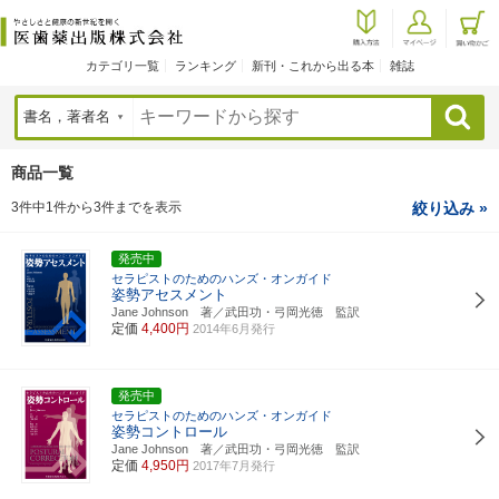
カテゴリ一覧
ランキング
新刊・これから出る本
雑誌
検索
商品一覧
3件中1件から3件までを表示
絞り込み »
発売中
セラピストのためのハンズ・オンガイド
姿勢アセスメント
Jane Johnson 著／武田功・弓岡光徳 監訳
定価
4,400円
2014年6月発行
発売中
セラピストのためのハンズ・オンガイド
姿勢コントロール
Jane Johnson 著／武田功・弓岡光徳 監訳
定価
4,950円
2017年7月発行