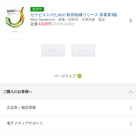
発売中
セラピストのための
軟部組織リリース
原著第3版
Mary Sanderson 原著／武田功・弓岡光徳 監訳
定価
4,620円
2019年3月発行
< 前へ
次へ >
ご購入のお客様へ
正誤表／補足情報
電子メディアサポート