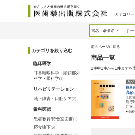
カテゴリ一
前のページに戻る
カテゴリを絞り込む
商品一覧
臨床医学
1件中1件から1件までを
耳鼻咽喉科学・頭頸部外
科学・眼科学
(1)
品切
最新
リハビリテーション
高齢
全国
嚥下障害・口腔ケア
(2)
発行
注文コー
歯科医師
●高
患者教育/待合室図書
(1)
摂食嚥下
(5)