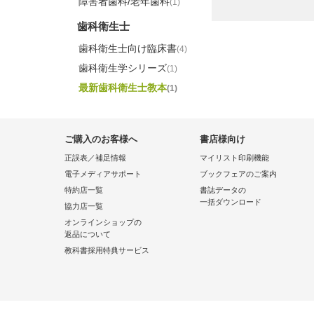
障害者歯科/老年歯科
(1)
歯科衛生士
歯科衛生士向け臨床書
(4)
歯科衛生学シリーズ
(1)
最新歯科衛生士教本
(1)
ご購入のお客様へ
書店様向け
正誤表／補足情報
マイリスト印刷機能
電子メディアサポート
ブックフェアのご案内
特約店一覧
書誌データの
一括ダウンロード
協力店一覧
オンラインショップの
返品について
教科書採用特典サービス