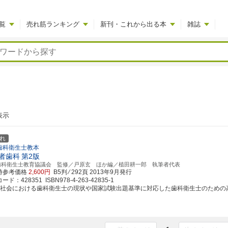
覧
売れ筋ランキング
新刊・これから出る本
雑誌
表示
れ
歯科衛生士教本
者歯科
第2版
歯科衛生士教育協議会 監修／戸原玄 ほか編／植田耕一郎 執筆者代表
時参考価格
2,600円
B5判 ⁄ 292頁
2013年9月発行
ド：428351 ISBN978-4-263-42835-1
齢社会における歯科衛生士の現状や国家試験出題基準に対応した歯科衛生士のための