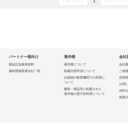
< 前のページ
1
次のページ >
パートナー様向け
著作権
会社
雑誌広告媒体資料
著作権について
会社
歯科関連産業会社一覧
転載許諾申請について
ご挨
出版物の教育機関での利用に
採用
ついて
お問
書籍・雑誌等に転載された
ABOU
著作物の電子的利用について
創業1