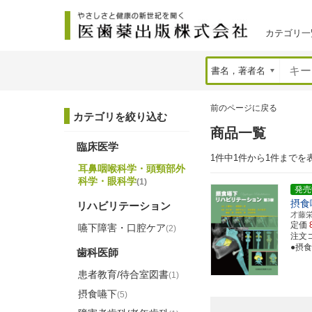
カテゴリ一
前のページに戻る
カテゴリを絞り込む
商品一覧
臨床医学
1件中1件から1件までを
耳鼻咽喉科学・頭頸部外
科学・眼科学
(1)
発売
摂食
リハビリテーション
才藤
定価
嚥下障害・口腔ケア
(2)
注文コー
●摂
歯科医師
患者教育/待合室図書
(1)
摂食嚥下
(5)