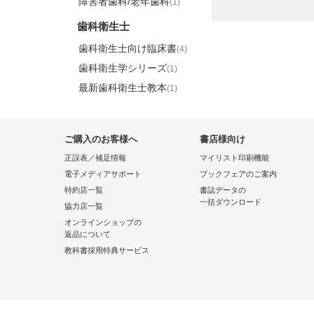
障害者歯科/老年歯科
(1)
歯科衛生士
歯科衛生士向け臨床書
(4)
歯科衛生学シリーズ
(1)
最新歯科衛生士教本
(1)
ご購入のお客様へ
書店様向け
正誤表／補足情報
マイリスト印刷機能
電子メディアサポート
ブックフェアのご案内
特約店一覧
書誌データの
一括ダウンロード
協力店一覧
オンラインショップの
返品について
教科書採用特典サービス