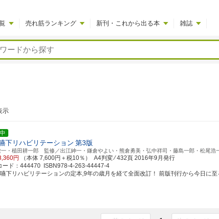
覧
売れ筋ランキング
新刊・これから出る本
雑誌
表示
中
嚥下リハビリテーション
第3版
栄一・植田耕一郎 監修／出江紳一・鎌倉やよい・熊倉勇美・弘中祥司・藤島一郎・松尾浩
8,360円
（本体 7,600円＋税10％） A4判変 ⁄ 432頁
2016年9月発行
ド：444470 ISBN978-4-263-44447-4
食嚥下リハビリテーションの定本,9年の歳月を経て全面改訂！ 前版刊行から今日に至るまで