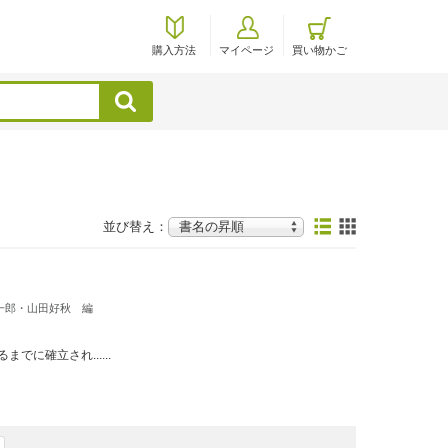
購入方法
マイページ
買い物かご
検索
並び替え：
一郎・山田好秋 編
に確立され......