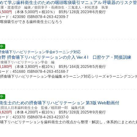
めて学ぶ歯科衛生士のための咽頭喀痰吸引マニュアル
呼吸器のリスク管
裕重・渡邉理沙 編著／柴田享子・長縄弥生・三鬼達人・村松恵多 執筆
5,500円
（本体 5,000円＋税10％） B5判 ⁄ 128頁
2023年6月発行
ド：423090 ISBN978-4-263-42309-7
頭喀痰吸引ができる歯科衛生士になろう
中
摂食嚥下リハビリテーション学会eラーニング対応
分野 摂食嚥下リハビリテーションの介入
Ver.4
I 口腔ケア・間接訓練
摂食嚥下リハビリテーション学会 編
4,180円
（本体 3,800円＋税10％） B5判 ⁄ 164頁
2025年5月発行
ド：451680 ISBN978-4-263-45168-7
本摂食嚥下リハビリテーション学会編集 eラーニング対応シリーズ eラーニングコンテンツ
中
衛生士のための摂食嚥下リハビリテーション
第3版
Web動画付
社団法人日本歯科衛生士会 監修／植田耕一郎 編集代表
4,620円
（本体 4,200円＋税10％） B5判 ⁄ 328頁
2025年9月発行
ド：423370 ISBN978-4-263-42337-0
食嚥下リハビリテーションを歯科衛生士の視点から整理・解説し，体系的にまとめた好評書