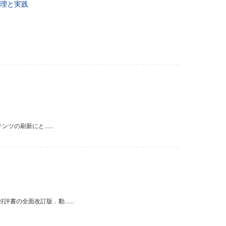
理と実践
の刷新にと......
の全面改訂版．動......