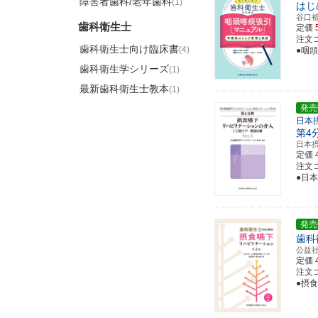
障害者歯科/老年歯科
(1)
はじ
谷口
歯科衛生士
定価
注文コー
歯科衛生士向け臨床書
(4)
●咽
歯科衛生学シリーズ
(1)
最新歯科衛生士教本
(1)
発売
日本
第4
日本
定価
注文コー
●日
発売
歯科
公益
定価
注文コー
●摂