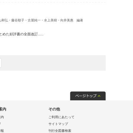
山和弘・藤谷順子・古屋純一・水上美樹・向井美惠 編著
好評書の全面改訂......
案内
その他
案内
ご利用にあたって
拶
サイトマップ
情報
刊行全図書検索