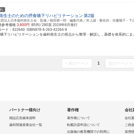
れ
衛生士のための摂食嚥下リハビリテーション
第2版
社団法人日本歯科衛生士会 監修／植田耕一郎 編集代表／井上誠・菊谷武・佐藤陽子・下
時参考価格
3,800円
B5判 ⁄ 280頁
2019年8月発行
ド：422640 ISBN978-4-263-42264-9
食嚥下リハビリテーションを歯科衛生士の視点から整理・解説し，基礎を体系的にまとめた
< 前のページ
1
次のページ >
パートナー様向け
著作権
会社
雑誌広告媒体資料
著作権について
会社
歯科関連産業会社一覧
転載許諾申請について
ご挨
出版物の教育機関での利用に
採用