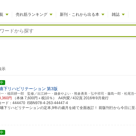
覧
売れ筋ランキング
新刊・これから出る本
雑誌
表示
中
嚥下リハビリテーション
第3版
栄一・植田耕一郎 監修／出江紳一・鎌倉やよい・熊倉勇美・弘中祥司・藤島一郎・松尾浩
8,360円
（本体 7,600円＋税10％） A4判変 ⁄ 432頁
2016年9月発行
ド：444470 ISBN978-4-263-44447-4
食嚥下リハビリテーションの定本,9年の歳月を経て全面改訂！ 前版刊行から今日に至るまで
中