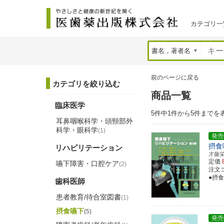
カテゴリ一
前のページに戻る
カテゴリを絞り込む
商品一覧
臨床医学
5件中1件から5件までを
耳鼻咽喉科学・頭頸部外
科学・眼科学
(1)
発売
摂食
リハビリテーション
才藤
定価
嚥下障害・口腔ケア
(2)
注文コー
●摂
歯科医師
患者教育/待合室図書
(1)
摂食嚥下
(5)
発売