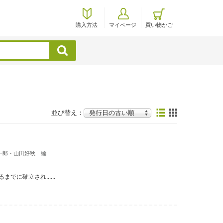
購入方法
マイページ
買い物かご
検索
並び替え：
一郎・山田好秋 編
に確立され......