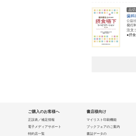
品切
歯科
公益
発行
注文コー
●摂
ご購入のお客様へ
書店様向け
正誤表／補足情報
マイリスト印刷機能
電子メディアサポート
ブックフェアのご案内
特約店一覧
書誌データの