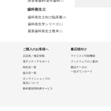
障害者歯科/老年歯科
(1)
歯科衛生士
歯科衛生士向け臨床書
(4)
歯科衛生学シリーズ
(1)
最新歯科衛生士教本
(1)
ご購入のお客様へ
書店様向け
正誤表／補足情報
マイリスト印刷機能
電子メディアサポート
ブックフェアのご案内
特約店一覧
書誌データの
一括ダウンロード
協力店一覧
オンラインショップの
返品について
教科書採用特典サービス