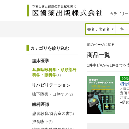
カテゴリ一
前のページに戻る
カテゴリを絞り込む
商品一覧
臨床医学
1件中1件から1件までを
耳鼻咽喉科学・頭頸部外
科学・眼科学
(1)
発売
摂食
リハビリテーション
才藤
定価
嚥下障害・口腔ケア
(2)
注文コー
●摂
歯科医師
患者教育/待合室図書
(1)
摂食嚥下
(5)