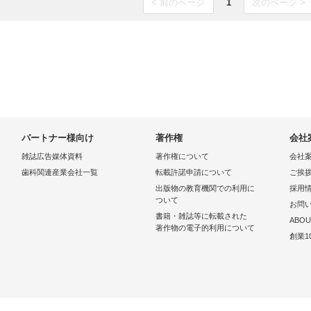
< 前のページ
1
次のページ >
パートナー様向け
著作権
会社
雑誌広告媒体資料
著作権について
会社
歯科関連産業会社一覧
転載許諾申請について
ご挨
出版物の教育機関での利用に
採用
ついて
お問
書籍・雑誌等に転載された
ABOU
著作物の電子的利用について
創業1