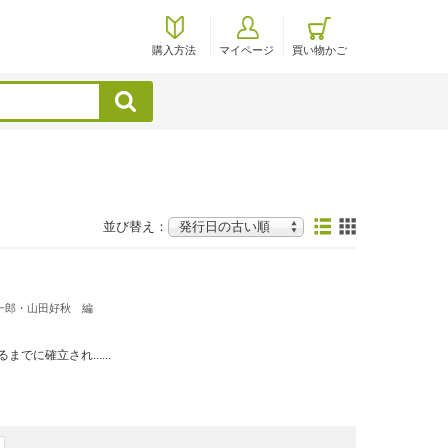
購入方法
マイページ
買い物かご
検索
並び替え：
一郎・山田好秋 編
に確立され......