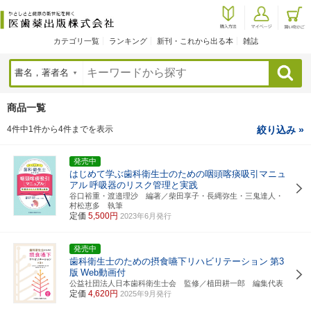
カテゴリ一覧
ランキング
新刊・これから出る本
雑誌
検索
商品一覧
4件中1件から4件までを表示
絞り込み »
発売中
はじめて学ぶ歯科衛生士のための咽頭喀痰吸引マニュ
アル
呼吸器のリスク管理と実践
谷口裕重・渡邉理沙 編著／柴田享子・長縄弥生・三鬼達人・
村松恵多 執筆
定価
5,500円
2023年6月発行
発売中
歯科衛生士のための摂食嚥下リハビリテーション
第3
版
Web動画付
公益社団法人日本歯科衛生士会 監修／植田耕一郎 編集代表
定価
4,620円
2025年9月発行