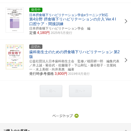
発売中
日本摂食嚥下リハビリテーション学会eラーニング対応
第4分野 摂食嚥下リハビリテーションの介入
Ver.4
I
口腔ケア・間接訓練
日本摂食嚥下リハビリテーション学会 編
定価
4,180円
2025年5月発行
品切れ
歯科衛生士のための摂食嚥下リハビリテーション
第2
版
公益社団法人日本歯科衛生士会 監修／植田耕一郎 編集代表
／井上誠・菊谷武・佐藤陽子・下山和弘・藤谷順子・古屋純
一・水上美樹・向井美惠 編著
発行時参考価格
3,800円
2019年8月発行
< 前へ
次へ >
ご購入のお客様へ