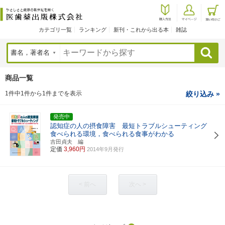
カテゴリ一覧
ランキング
新刊・これから出る本
雑誌
検索
商品一覧
1件中1件から1件までを表示
絞り込み »
発売中
認知症の人の摂食障害 最短トラブルシューティング
食べられる環境，食べられる食事がわかる
吉田貞夫 編
定価
3,960円
2014年9月発行
< 前へ
次へ >