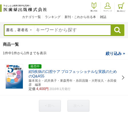
カテゴリ一覧
ランキング
新刊・これから出る本
雑誌
検索
商品一覧
1件中1件から1件までを表示
絞り込み »
発売中
続5疾病の口腔ケア
プロフェッショナルな実践のため
のQ&A55
藤本篤士・武井典子・東森秀年・糸田昌隆・大野友久・永田俊
彦 編著
定価
4,400円
2016年1月発行
< 前へ
次へ >