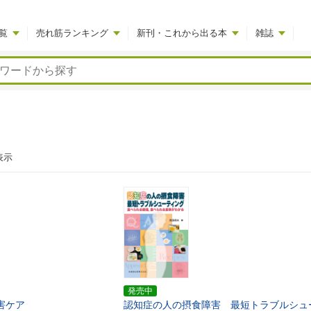
覧
売れ筋ランキング
新刊・これから出る本
雑誌
表示
発売中
害ケア
認知症の人の摂食障害 最短トラブルシュ