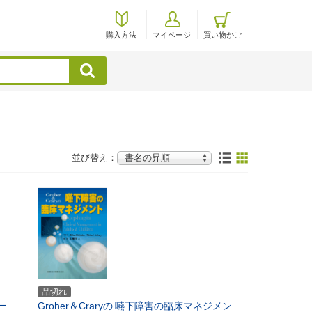
購入方法
マイページ
買い物かご
検索
並び替え：
品切れ
ー
Groher＆Craryの
嚥下障害の臨床マネジメン