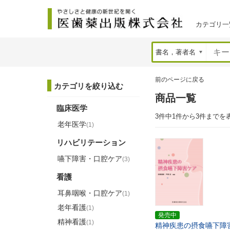
カテゴリ一
前のページに戻る
カテゴリを絞り込む
商品一覧
臨床医学
3件中1件から3件までを
老年医学
(1)
リハビリテーション
嚥下障害・口腔ケア
(3)
看護
耳鼻咽喉・口腔ケア
(1)
老年看護
(1)
発売中
精神看護
(1)
精神疾患の摂食嚥下障