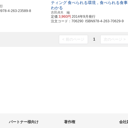
ティング
食べられる環境，食べられる食事
発行
わかる
8-4-263-23589-8
吉田貞夫 編
定価
3,960円
2014年9月発行
注文コード：706290 ISBN978-4-263-70629-9
< 前のページ
1
次のページ >
パートナー様向け
著作権
会社