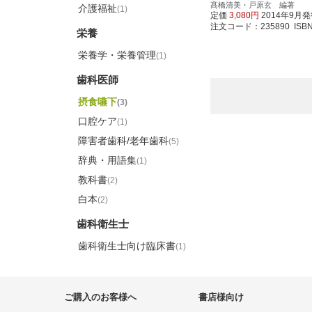
髙橋清美・戸原玄 編著
介護福祉
(1)
定価
3,080円
2014年9月
注文コード：235890 ISBN97
栄養
栄養学・栄養管理
(1)
歯科医師
摂食嚥下
(3)
口腔ケア
(1)
障害者歯科/老年歯科
(5)
辞典・用語集
(1)
教科書
(2)
白本
(2)
歯科衛生士
歯科衛生士向け臨床書
(1)
ご購入のお客様へ
書店様向け