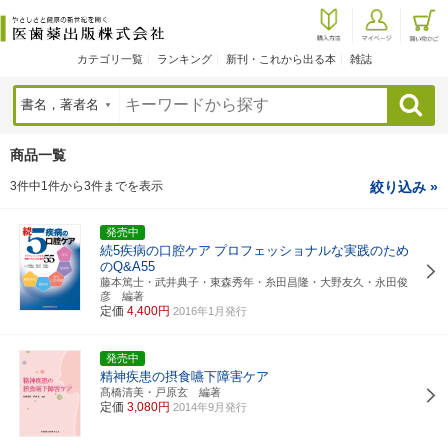
カテゴリ一覧
ランキング
新刊・これから出る本
雑誌
検索
商品一覧
3件中1件から3件までを表示
絞り込み »
発売中
続5疾病の口腔ケア
プロフェッショナルな実践のため
のQ&A55
藤本篤士・武井典子・東森秀年・糸田昌隆・大野友久・永田俊
彦 編著
定価
4,400円
2016年1月発行
発売中
精神疾患の摂食嚥下障害ケア
髙橋清美・戸原玄 編著
定価
3,080円
2014年9月発行