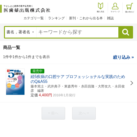
カテゴリ一覧
ランキング
新刊・これから出る本
雑誌
検索
商品一覧
1件中1件から1件までを表示
絞り込み »
発売中
続5疾病の口腔ケア
プロフェッショナルな実践のため
のQ&A55
藤本篤士・武井典子・東森秀年・糸田昌隆・大野友久・永田俊
彦 編著
定価
4,400円
2016年1月発行
< 前へ
次へ >