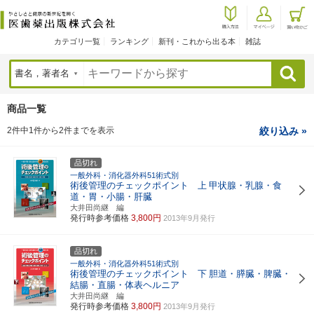
カテゴリ一覧
ランキング
新刊・これから出る本
雑誌
検索
商品一覧
2件中1件から2件までを表示
絞り込み »
品切れ
一般外科・消化器外科51術式別
術後管理のチェックポイント 上
甲状腺・乳腺・食
道・胃・小腸・肝臓
大井田尚継 編
発行時参考価格
3,800円
2013年9月発行
品切れ
一般外科・消化器外科51術式別
術後管理のチェックポイント 下
胆道・膵臓・脾臓・
結腸・直腸・体表ヘルニア
大井田尚継 編
発行時参考価格
3,800円
2013年9月発行