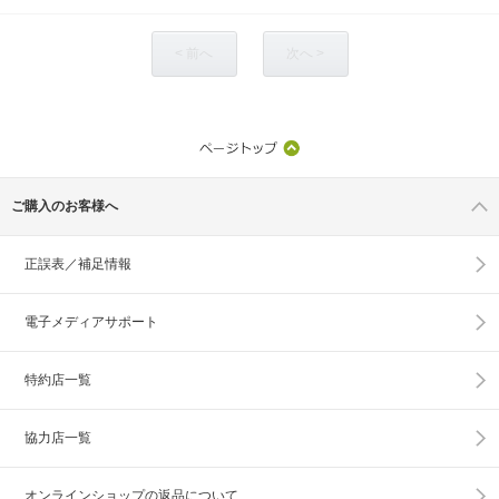
< 前へ
次へ >
ご購入のお客様へ
正誤表／補足情報
電子メディアサポート
特約店一覧
協力店一覧
オンラインショップの
返品について