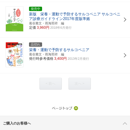
発売中
新版 栄養・運動で予防するサルコペニア
サルコペニ
ア診療ガイドライン2017年度版準拠
葛谷雅文・雨海照祥 編
定価
3,960円
2018年6月発行
品切れ
栄養・運動で予防するサルコペニア
葛谷雅文・雨海照祥 編
発行時参考価格
3,400円
2013年2月発行
< 前へ
次へ >
ご購入のお客様へ