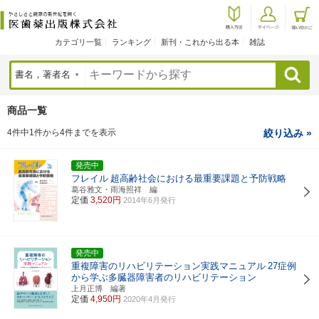
カテゴリ一覧
ランキング
新刊・これから出る本
雑誌
検索
商品一覧
4件中1件から4件までを表示
絞り込み »
発売中
フレイル
超高齢社会における最重要課題と予防戦略
葛谷雅文・雨海照祥 編
定価
3,520円
2014年6月発行
発売中
重複障害のリハビリテーション実践マニュアル
27症例
から学ぶ多臓器障害者のリハビリテーション
上月正博 編著
定価
4,950円
2020年4月発行