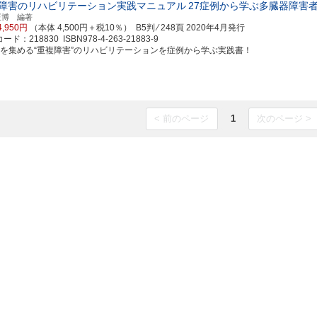
障害のリハビリテーション実践マニュアル
27症例から学ぶ多臓器障害
正博 編著
4,950円
（本体 4,500円＋税10％） B5判 ⁄ 248頁
2020年4月発行
ド：218830 ISBN978-4-263-21883-9
目を集める“重複障害”のリハビリテーションを症例から学ぶ実践書！
< 前のページ
1
次のページ >