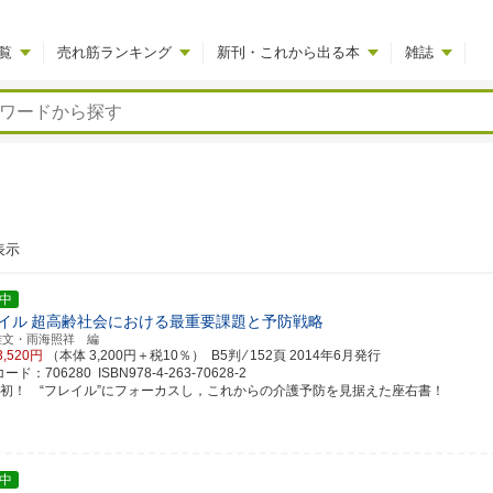
覧
売れ筋ランキング
新刊・これから出る本
雑誌
表示
中
イル
超高齢社会における最重要課題と予防戦略
雅文・雨海照祥 編
3,520円
（本体 3,200円＋税10％） B5判 ⁄ 152頁
2014年6月発行
ド：706280 ISBN978-4-263-70628-2
邦初！ “フレイル”にフォーカスし，これからの介護予防を見据えた座右書！
中