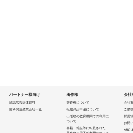
パートナー様向け
著作権
会社
雑誌広告媒体資料
著作権について
会社
歯科関連産業会社一覧
転載許諾申請について
ご挨
出版物の教育機関での利用に
採用
ついて
お問
書籍・雑誌等に転載された
ABOU