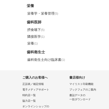
栄養
栄養学・栄養管理
(5)
歯科医師
摂食嚥下
(5)
隣接医学
(1)
栄養
(1)
歯科衛生士
歯科衛生士向け臨床書
(1)
ご購入のお客様へ
書店様向け
正誤表／補足情報
マイリスト印刷機能
電子メディアサポート
ブックフェアのご案内
特約店一覧
書誌データの
一括ダウンロード
協力店一覧
オンラインショップの