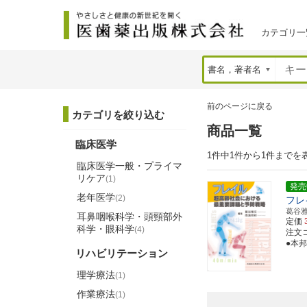
カテゴリ一
前のページに戻る
カテゴリを絞り込む
商品一覧
臨床医学
1件中1件から1件までを
臨床医学一般・プライマ
リケア
(1)
発売
老年医学
(2)
フレ
葛谷
耳鼻咽喉科学・頭頸部外
定価
科学・眼科学
(4)
注文コー
●本
リハビリテーション
理学療法
(1)
作業療法
(1)