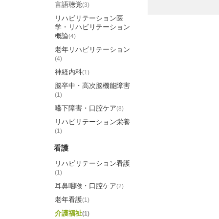
言語聴覚
(3)
リハビリテーション医
学・リハビリテーション
概論
(4)
老年リハビリテーション
(4)
神経内科
(1)
脳卒中・高次脳機能障害
(1)
嚥下障害・口腔ケア
(8)
リハビリテーション栄養
(1)
看護
リハビリテーション看護
(1)
耳鼻咽喉・口腔ケア
(2)
老年看護
(1)
介護福祉
(1)