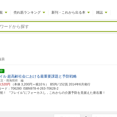
覧
売れ筋ランキング
新刊・これから出る本
雑誌
表示
中
イル
超高齢社会における最重要課題と予防戦略
雅文・雨海照祥 編
3,520円
（本体 3,200円＋税10％） B5判 ⁄ 152頁
2014年6月発行
ド：706280 ISBN978-4-263-70628-2
邦初！ “フレイル”にフォーカスし，これからの介護予防を見据えた座右書！