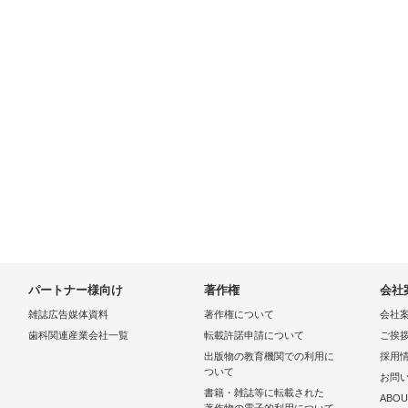
パートナー様向け
著作権
会社
雑誌広告媒体資料
著作権について
会社
歯科関連産業会社一覧
転載許諾申請について
ご挨
出版物の教育機関での利用に
採用
ついて
お問
書籍・雑誌等に転載された
ABOU