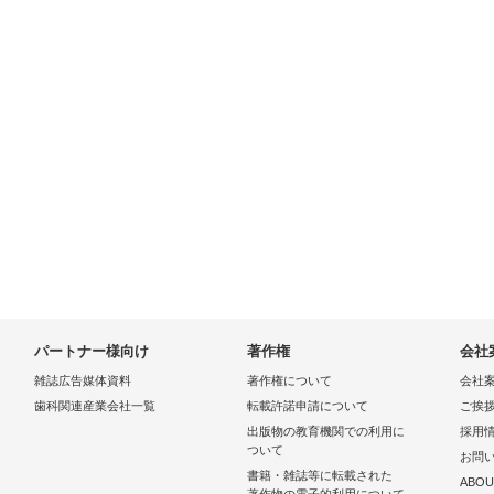
パートナー様向け
著作権
会社
雑誌広告媒体資料
著作権について
会社
歯科関連産業会社一覧
転載許諾申請について
ご挨
出版物の教育機関での利用に
採用
ついて
お問
書籍・雑誌等に転載された
ABOU