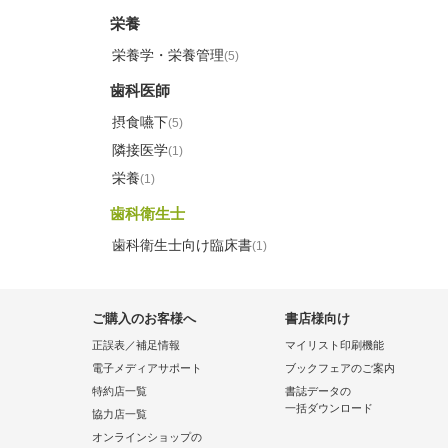
栄養
栄養学・栄養管理
(5)
歯科医師
摂食嚥下
(5)
隣接医学
(1)
栄養
(1)
歯科衛生士
歯科衛生士向け臨床書
(1)
ご購入のお客様へ
書店様向け
正誤表／補足情報
マイリスト印刷機能
電子メディアサポート
ブックフェアのご案内
特約店一覧
書誌データの
一括ダウンロード
協力店一覧
オンラインショップの