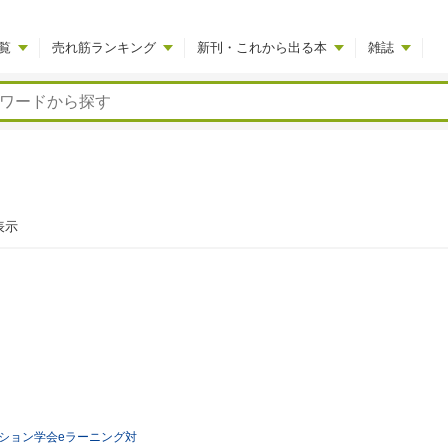
覧
売れ筋ランキング
新刊・これから出る本
雑誌
表示
ション学会eラーニング対