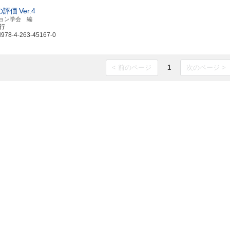
の評価
Ver.4
ョン学会 編
発行
8-4-263-45167-0
< 前のページ
1
次のページ >