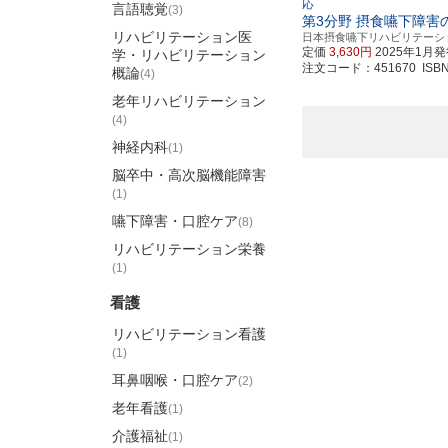
応
言語聴覚
(3)
第3分野 摂食嚥下障害
リハビリテーション医
日本摂食嚥下リハビリテーシ
定価
3,630円
2025年1月
学・リハビリテーション
注文コード：451670 ISBN97
概論
(4)
老年リハビリテーション
(4)
神経内科
(1)
脳卒中・高次脳機能障害
(1)
嚥下障害・口腔ケア
(8)
リハビリテーション栄養
(1)
看護
リハビリテーション看護
(1)
耳鼻咽喉・口腔ケア
(2)
老年看護
(1)
介護福祉
(1)