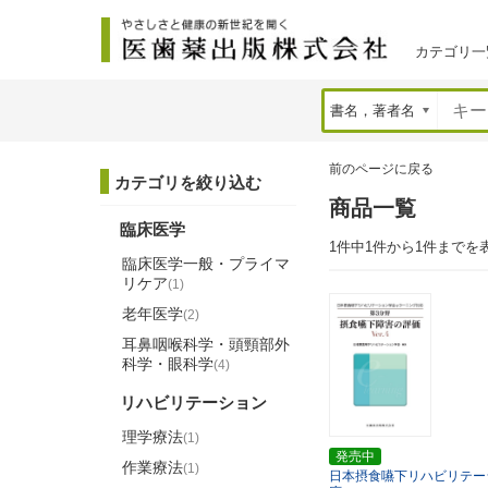
カテゴリ一
前のページに戻る
カテゴリを絞り込む
商品一覧
臨床医学
1件中1件から1件までを
臨床医学一般・プライマ
リケア
(1)
老年医学
(2)
耳鼻咽喉科学・頭頸部外
科学・眼科学
(4)
リハビリテーション
理学療法
(1)
発売中
作業療法
(1)
日本摂食嚥下リハビリテー