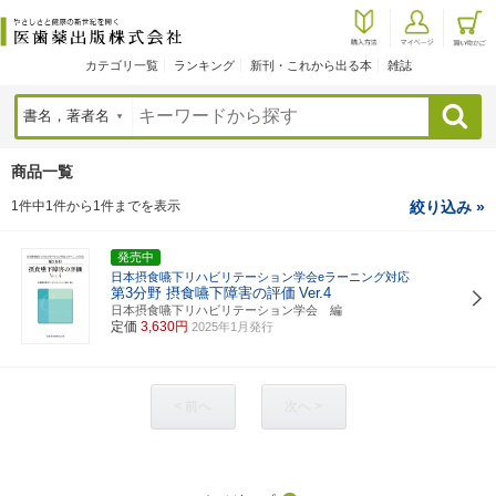
カテゴリ一覧
ランキング
新刊・これから出る本
雑誌
検索
商品一覧
1件中1件から1件までを表示
絞り込み »
発売中
日本摂食嚥下リハビリテーション学会eラーニング対応
第3分野 摂食嚥下障害の評価
Ver.4
日本摂食嚥下リハビリテーション学会 編
定価
3,630円
2025年1月発行
< 前へ
次へ >