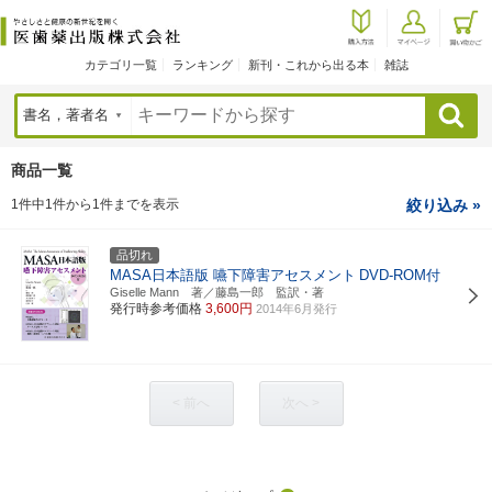
カテゴリ一覧
ランキング
新刊・これから出る本
雑誌
検索
商品一覧
1件中1件から1件までを表示
絞り込み »
品切れ
MASA日本語版 嚥下障害アセスメント
DVD-ROM付
Giselle Mann 著／藤島一郎 監訳・著
発行時参考価格
3,600円
2014年6月発行
< 前へ
次へ >