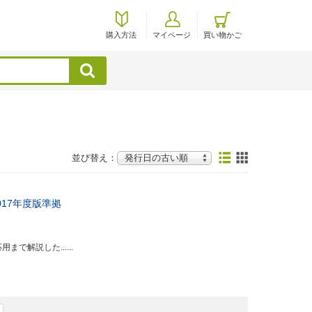
購入方法
マイページ
買い物かご
検索
並び替え：
17年度版準拠
で解説した......