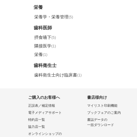
栄養
栄養学・栄養管理
(5)
歯科医師
摂食嚥下
(5)
隣接医学
(1)
栄養
(1)
歯科衛生士
歯科衛生士向け臨床書
(1)
ご購入のお客様へ
書店様向け
正誤表／補足情報
マイリスト印刷機能
電子メディアサポート
ブックフェアのご案内
特約店一覧
書誌データの
一括ダウンロード
協力店一覧
オンラインショップの