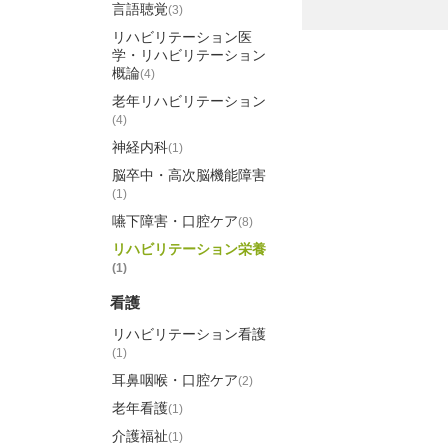
言語聴覚
(3)
リハビリテーション医
学・リハビリテーション
概論
(4)
老年リハビリテーション
(4)
神経内科
(1)
脳卒中・高次脳機能障害
(1)
嚥下障害・口腔ケア
(8)
リハビリテーション栄養
(1)
看護
リハビリテーション看護
(1)
耳鼻咽喉・口腔ケア
(2)
老年看護
(1)
介護福祉
(1)