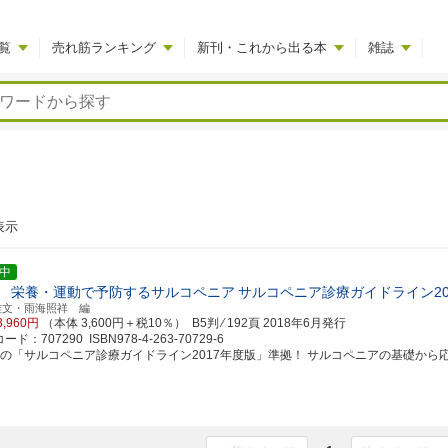
覧
売れ筋ランキング
新刊・これから出る本
雑誌
表示
中
 栄養・運動で予防するサルコペニア
サルコペニア診療ガイドライン20
雅文・雨海照祥 編
3,960円
（本体 3,600円＋税10％） B5判 ⁄ 192頁
2018年6月発行
ド：707290 ISBN978-4-263-70729-6
新の「サルコペニア診療ガイドライン2017年度版」準拠！ サルコペニアの基礎から応用ま