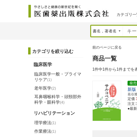
カテゴリ一
前のページに戻る
カテゴリを絞り込む
商品一覧
臨床医学
1件中1件から1件までを
臨床医学一般・プライマ
リケア
(1)
発売
老年医学
(2)
新版
葛谷
耳鼻咽喉科学・頭頸部外
定価
科学・眼科学
(4)
注文コー
●最
リハビリテーション
理学療法
(1)
作業療法
(1)