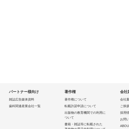
パートナー様向け
著作権
会社
雑誌広告媒体資料
著作権について
会社
歯科関連産業会社一覧
転載許諾申請について
ご挨
出版物の教育機関での利用に
採用
ついて
お問
書籍・雑誌等に転載された
ABOU