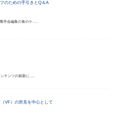
フのための手引きとQ＆A
編集の食のケ......
ツの刷新に......
査（VF）の所見を中心として