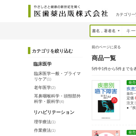
カテゴリ一
前のページに戻る
カテゴリを絞り込む
商品一覧
臨床医学
5件中1件から5件までを
臨床医学一般・プライマ
リケア
(1)
発売
老年医学
(2)
疾患
藤島
耳鼻咽喉科学・頭頸部外
定価
科学・眼科学
(4)
注文コー
●『
リハビリテーション
理学療法
(1)
作業療法
(1)
発売