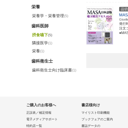
栄養
品切
MA
栄養学・栄養管理
(5)
Gis
発行
歯科医師
注文コー
●M
摂食嚥下
(5)
隣接医学
(1)
栄養
(1)
歯科衛生士
歯科衛生士向け臨床書
(1)
ご購入のお客様へ
書店様向け
正誤表／補足情報
マイリスト印刷機能
電子メディアサポート
ブックフェアのご案内
特約店一覧
書誌データの