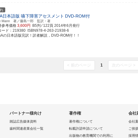
れ
SA日本語版 嚥下障害アセスメント
DVD-ROM付
elle Mann 著／藤島一郎 監訳・著
時参考価格
3,600円
B5判 ⁄ 122頁
2014年6月発行
ド：219380 ISBN978-4-263-21938-6
ASAの日本語版完訳！訳者解説，DVD-ROM付！！
< 前のページ
1
次のページ >
パートナー様向け
著作権
会社
雑誌広告媒体資料
著作権について
会社
歯科関連産業会社一覧
転載許諾申請について
ご挨
出版物の教育機関での利用に
採用