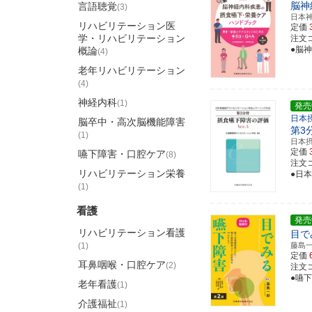
脳神
言語聴覚
(3)
日本
リハビリテーション医
定価
学・リハビリテーション
注文コー
●脳
概論
(4)
老年リハビリテーション
(4)
神経内科
(1)
発売
日本
脳卒中・高次脳機能障害
第3
(1)
日本
定価
嚥下障害・口腔ケア
(8)
注文コー
リハビリテーション栄養
●日
(1)
看護
発売
リハビリテーション看護
目で
(1)
藤島
定価
耳鼻咽喉・口腔ケア
(2)
注文コー
●嚥
老年看護
(1)
介護福祉
(1)