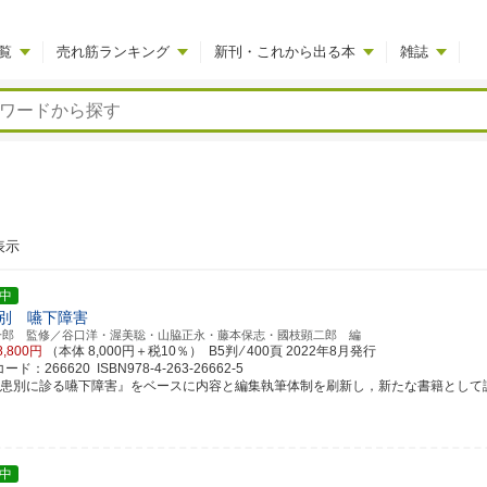
覧
売れ筋ランキング
新刊・これから出る本
雑誌
表示
中
別 嚥下障害
一郎 監修／谷口洋・渥美聡・山脇正永・藤本保志・國枝顕二郎 編
8,800円
（本体 8,000円＋税10％） B5判 ⁄ 400頁
2022年8月発行
ド：266620 ISBN978-4-263-26662-5
疾患別に診る嚥下障害』をベースに内容と編集執筆体制を刷新し，新たな書籍として
中